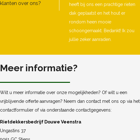
klanten over ons?
heeft bij ons een prachtige rieten
dak geplaatst en het hout er
rondom heen mooie
schoongemaakt. Bedankt! Ik zou
jullie zeker aanraden.
Meer informatie?
Wilt u meer informatie over onze mogelijkheden? Of wilt u een
vrijblijvende offerte aanvragen? Neem dan contact met ons op via het
contactformulier of via onderstaande contactgegevens:
Rietdekkersbedrijf Douwe Veenstra
Ungastins 37
9051 GC Stiens