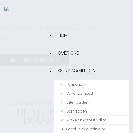
HOME
OVER ONS
WERKZAAMHEDEN
Pannendak
Dakonderhoud
UW VAKKUNDIGE RIETDEKKER IN FRIESLAND
Uilenborden
RIETDEKKERSBEDRIJF
Spinraggen
DOUWE VEENSTRA
Alg- en mosbestrijding
Gevel- en dakreiniging