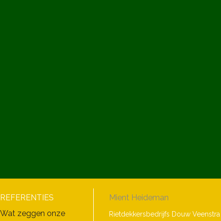
REFERENTIES
Mient Heideman
Wat zeggen onze
Rietdekkersbedrijfs Douw Veenstra