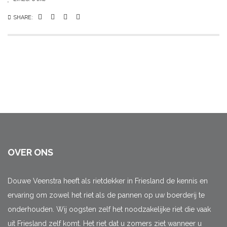
SHARE:
OVER ONS
Douwe Veenstra heeft als rietdekker in Friesland de kennis en
ervaring om zowel het riet als de pannen op uw boerderij te
onderhouden. Wij oogsten zelf het noodzakelijke riet die vaak
uit Friesland zelf komt. Het riet dat u zomers ziet wanneer u