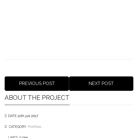
PREVIOUS POST
NEXT POST
ABOUT THE PROJECT
DATE:
12th juli 2017
CATEGORY:
Portfolio
LIKES:
0
like