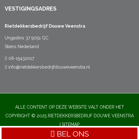
VESTIGINGSADRES
Rietdekkersbedrijf Douwe Veenstra
Ungastins 37 9051 GC
Stiens Nederland
06-15432017
info@rietdekkersbedrijfdouweveenstra.nl
ALLE CONTENT OP DEZE WEBSITE VALT ONDER HET
COPYRIGHT © 2025 RIETDEKKERSBEDRIJF DOUWE VEENSTRA
|
SITEMAP
BEL ONS